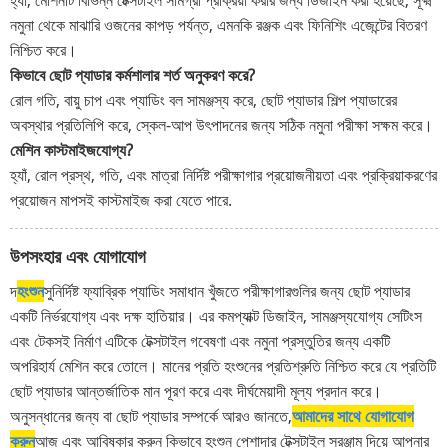
হ্যাঁ, মেশিনটি বিভিন্ন টেক্সটাইল সামগ্রী প্রক্রিয়া করার জন্য ডিজাইন করা হয়েছে, সূক্ষ্ম
নমুনা থেকে মাঝারি ওজনের কাপড় পর্যন্ত, এমনকি রঞ্জক এবং ফিনিশিং এজেন্টের বিতরণ
নিশ্চিত করে।
কিভাবে ছোট প্যাডার কর্মশালার শর্ত অনুকরণ করে?
রোল গতি, বায়ু চাপ এবং প্যাডিং বল সামঞ্জস্য করে, ছোট প্যাডার শিল্প প্যাডারের
অবস্থার প্রতিলিপি করে, স্কেল-আপ উৎপাদনের জন্য সঠিক নমুনা পরীক্ষা সক্ষম করে।
মেশিন কাস্টমাইজযোগ্য?
হ্যাঁ, রোল প্রস্থ, গতি, এবং মাত্রা নির্দিষ্ট পরীক্ষাগার প্রয়োজনীয়তা এবং প্রক্রিয়াকরণের
প্রয়োজন মাপসই কাস্টমাইজ করা যেতে পারে.
উপসংহার এবং যোগাযোগ
দ
হংশুন
সুনির্দিষ্ট ফ্যাব্রিক প্যাডিং সমাধান খুঁজতে পরীক্ষাগারগুলির জন্য ছোট প্যাডার
একটি নির্ভরযোগ্য এবং দক্ষ হাতিয়ার। এর কমপ্যাক্ট ডিজাইন, সামঞ্জস্যযোগ্য সেটিংস
এবং টেকসই নির্মাণ এটিকে টেক্সটাইল গবেষণা এবং নমুনা প্রস্তুতির জন্য একটি
অপরিহার্য মেশিন করে তোলে। মানের প্রতি হংশুনের প্রতিশ্রুতি নিশ্চিত করে যে প্রতিটি
ছোট প্যাডার আন্তর্জাতিক মান পূরণ করে এবং দীর্ঘমেয়াদী মূল্য প্রদান করে।
অনুসন্ধানের জন্য বা ছোট প্যাডার সম্পর্কে আরও জানতে,
আমাদের সাথে যোগাযোগ
করুন
আজ এবং আবিষ্কার করুন কিভাবে হংশুন পেশাদার টেক্সটাইল সরঞ্জাম দিয়ে আপনার