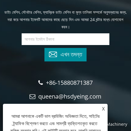
ডাইং মেশিন, স্টেনটার মেশিন, ফ্যাব্রিক ডাইং মেশিন বা মূল্য তালিকা সম্পর্কে অনুসন্ধানের জন্য,
দয়া করে আপনার ইমেলটি আমাদের কাছে ছেড়ে দিন এবং আমরা 24 ঘন্টার মধ্যে যোগাযোগ
করব।
এখন তদন্ত
+86-15880871387
queena@hsdyeing.com
X
আমরা আপনাকে একটি ভাল ব্রাউজিং অভিজ্ঞতা দিতে, সাইটের
ট্র্যাফিক বিশ্লেষণ করতে এবং সামগ্রী ব্যক্তিগতকৃত করতে
কপিরাইট © 2024 Shishi Hongshun Printing and Dyeing Machinery
কুকিজ ব্যবহার করি। এই সাইটটি ব্যবহার করে, আপনি আমাদের