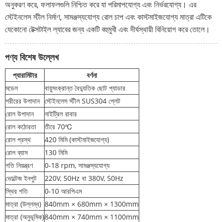
অনুকরণ করে, ফলাফলগুলি নিশ্চিত করে যা পরিমাপযোগ্য এবং নির্ভরযোগ্য। এর
স্টেইনলেস স্টীল নির্মাণ, সামঞ্জস্যযোগ্য রোল চাপ এবং কাস্টমাইজযোগ্য মাত্রা এটিকে
যেকোনো টেক্সটাইল ল্যাবের জন্য একটি বহুমুখী এবং দীর্ঘস্থায়ী বিনিয়োগ করে তোলে।
পণ্য বিশেষ উল্লেখ
প্যারামিটার
বর্ণনা
মডেল
বায়ুসংক্রান্ত বৈদ্যুতিক ছোট প্যাডার
শরীরের উপাদান
স্টেইনলেস স্টীল SUS304 প্লেট
রোল উপাদান
নাইট্রিল রাবার
রোল কঠোরতা
তীরে 70℃
রোল প্রস্থ
420 মিমি (কাস্টমাইজযোগ্য)
রোল ব্যাস
130 মিমি
গতি নিয়ন্ত্রণ
0-18 rpm, সামঞ্জস্যযোগ্য
ভোল্টেজ ইনপুট
220V, 50Hz বা 380V, 50Hz
স্থির গতি
0-10 আরপিএম
মাত্রা (উল্লম্ব)
840mm × 680mm × 1300mm
মাত্রা (অনুভূমিক)
840mm × 740mm × 1100mm