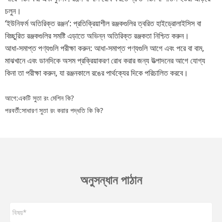
চলুন।
‘ইউনিফর্ম অতিরিক্ত রঞ্জন’: প্রতিক্রিয়াশীল রঞ্জকগুলির ত্বরিত হাইড্রোলাইসিস বা
বিচ্ছুরিত রঞ্জকগুলির সমষ্টি এড়াতে অভিন্ন অতিরিক্ত রঞ্জকতা নিশ্চিত করুন।
আধা-সমাপ্ত পণ্যগুলি পরীক্ষা করুন: আধা-সমাপ্ত পণ্যগুলি আগে এবং পরে বা বাম,
মাঝখানে এবং ডানদিকে অসম প্রক্রিয়াকরণ রোধ করার জন্য উত্পাদনের আগে যোগ্য
কিনা তা পরীক্ষা করুন, যা রঞ্জনকালে রঙের পার্থক্যের দিকে পরিচালিত করবে।
আগে:
একটি সুতা রং মেশিন কি?
পরবর্তী:
সাধারণ সুতা রং করার পদ্ধতি কি কি?
অনুসন্ধান পাঠান